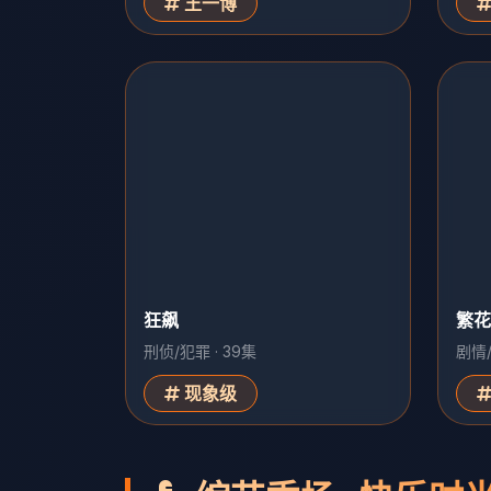
王一博
狂飙
繁花
刑侦/犯罪 · 39集
剧情/
现象级