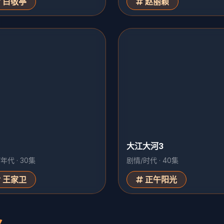
白敬亭
赵丽颖
大江大河3
年代 · 30集
剧情/时代 · 40集
王家卫
正午阳光