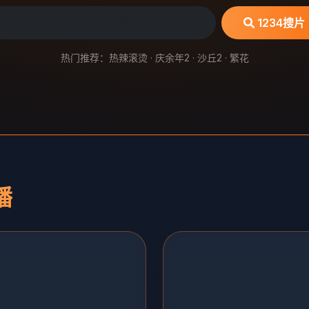
1234搜片
热门推荐：热辣滚烫 · 庆余年2 · 沙丘2 · 繁花
播