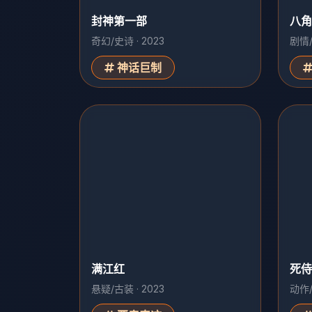
封神第一部
八角
奇幻/史诗 · 2023
剧情/
神话巨制
满江红
死侍
悬疑/古装 · 2023
动作/