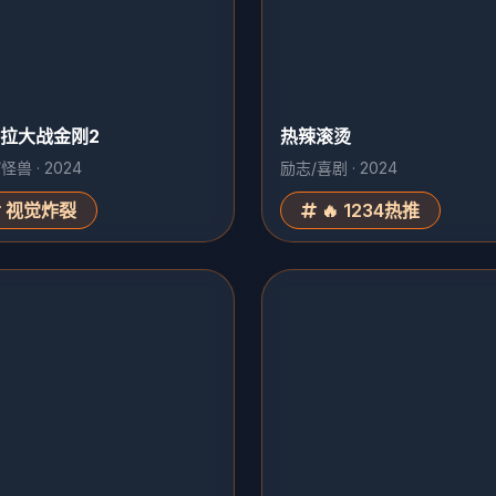
拉大战金刚2
热辣滚烫
怪兽 · 2024
励志/喜剧 · 2024
视觉炸裂
🔥 1234热推