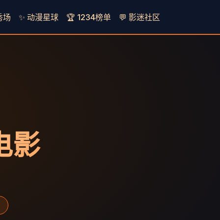
秀场
✨ 动漫星球
🏆 1234榜单
💬 影迷社区
看电影