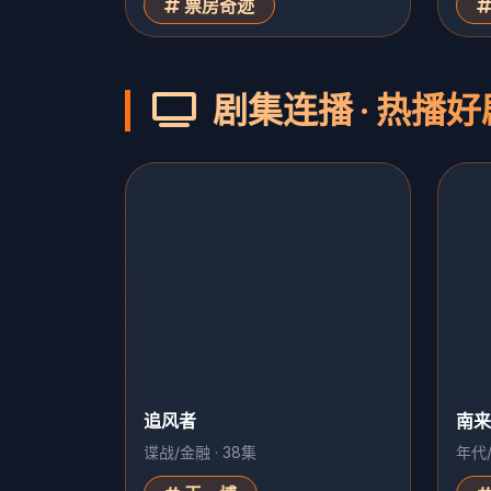
票房奇迹
剧集连播 · 热播好
追风者
南来
谍战/金融 · 38集
年代/