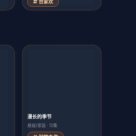
合家欢
漫长的季节
悬疑/家庭 · 12集