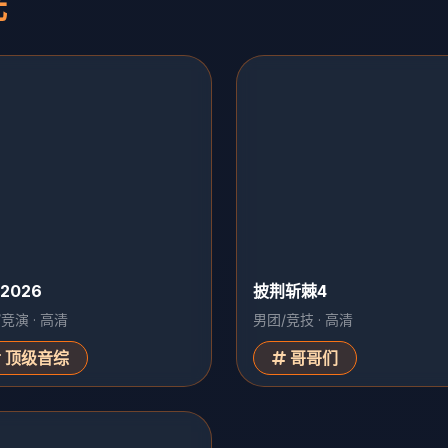
光
2026
披荆斩棘4
竞演 · 高清
男团/竞技 · 高清
顶级音综
哥哥们