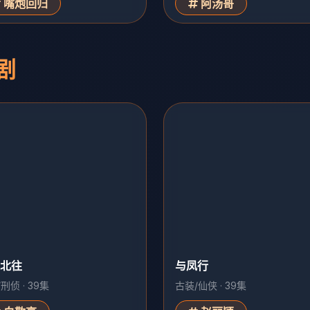
嘴炮回归
阿汤哥
剧
北往
与凤行
刑侦 · 39集
古装/仙侠 · 39集