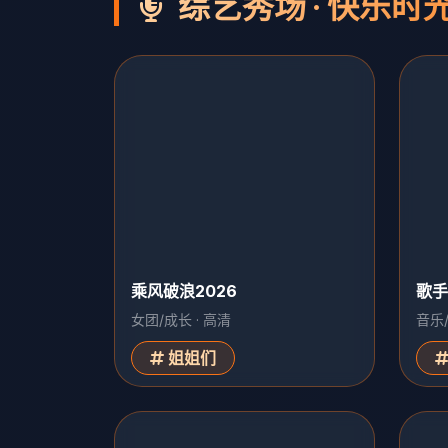
综艺秀场 · 快乐时
乘风破浪2026
歌手
女团/成长 · 高清
音乐/
姐姐们