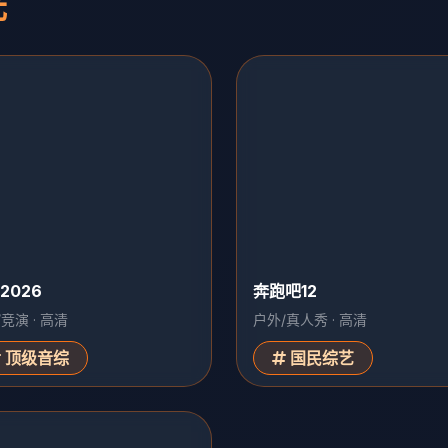
光
2026
奔跑吧12
竞演 · 高清
户外/真人秀 · 高清
顶级音综
国民综艺