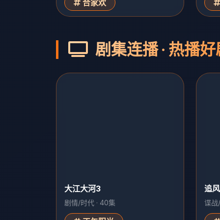
合家欢
剧集连播 · 热播好
大江大河3
追风
剧情/时代 · 40集
谍战/