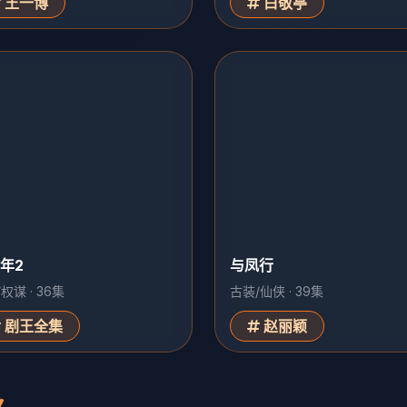
王一博
白敬亭
年2
与凤行
权谋 · 36集
古装/仙侠 · 39集
剧王全集
赵丽颖