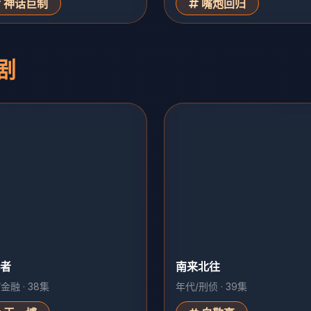
神话巨制
嘴炮回归
剧
者
南来北往
金融 · 38集
年代/刑侦 · 39集