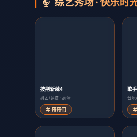
综艺秀场 · 快乐时
披荆斩棘4
歌手
男团/竞技 · 高清
音乐/
哥哥们