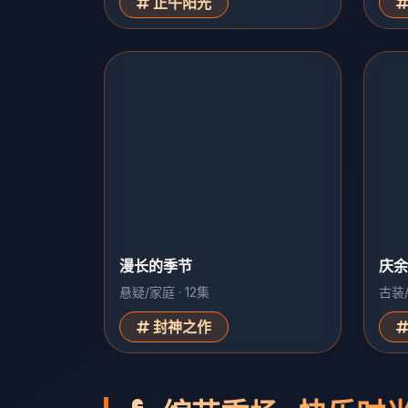
正午阳光
漫长的季节
庆余
悬疑/家庭 · 12集
古装/
封神之作