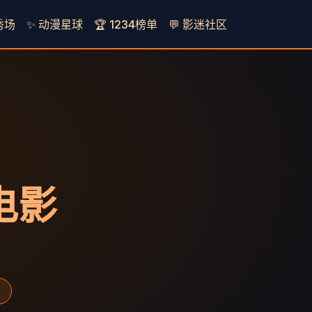
秀场
✨ 动漫星球
🏆 1234榜单
💬 影迷社区
看电影