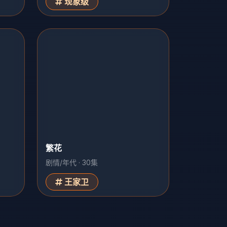
现象级
繁花
剧情/年代 · 30集
王家卫