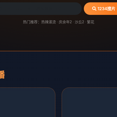
1234搜片
热门推荐：热辣滚烫 · 庆余年2 · 沙丘2 · 繁花
播