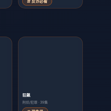
反诈必看
狂飙
刑侦/犯罪 · 39集