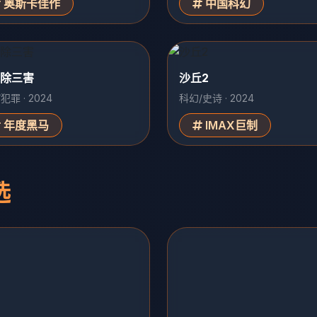
奥斯卡佳作
中国科幻
除三害
沙丘2
犯罪 · 2024
科幻/史诗 · 2024
年度黑马
IMAX巨制
选