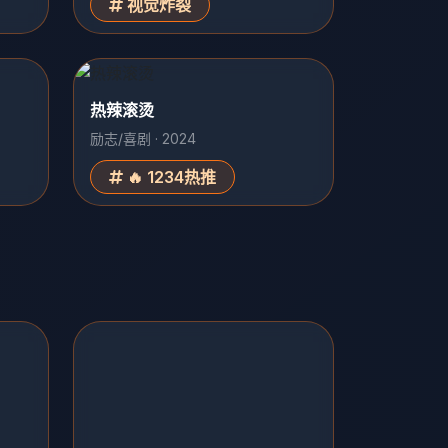
视觉炸裂
热辣滚烫
励志/喜剧 · 2024
🔥 1234热推