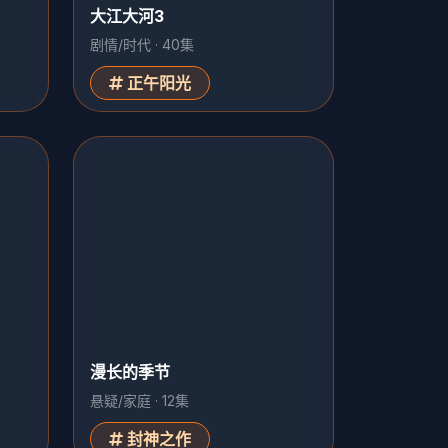
漫长的季节
悬疑/家庭 · 12集
封神之作