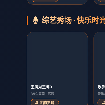
综艺秀场 · 快乐时
王牌对王牌9
歌手
游戏/喜剧 · 高清
音乐/
沈腾贾玲