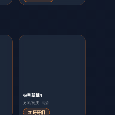
披荆斩棘4
男团/竞技 · 高清
哥哥们