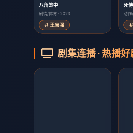
八角笼中
死侍
剧情/体育 · 2023
动作/
王宝强
剧集连播 · 热播好
追风者
南来
谍战/金融 · 38集
年代/
王一博