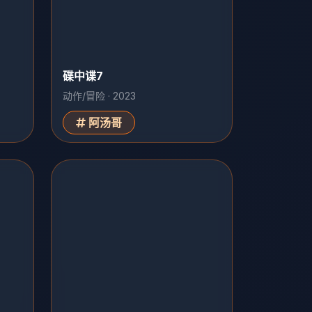
碟中谍7
动作/冒险 · 2023
阿汤哥