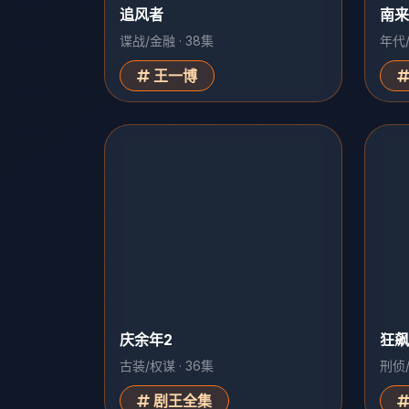
庆余年2
古装/权谋 · 36集
剧王全集
狂飙
刑侦/