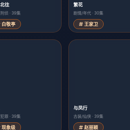
繁花
剧情/年代 · 30集
王家卫
与凤行
古装/仙侠 · 39集
赵丽颖
犯罪 · 39集
现象级