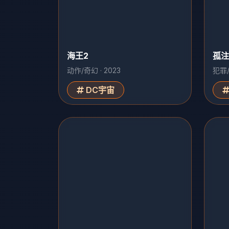
海王2
孤注
动作/奇幻 · 2023
犯罪/
DC宇宙