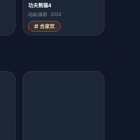
功夫熊猫4
动画/喜剧 · 2024
合家欢
大江大河3
剧情/时代 · 40集
正午阳光