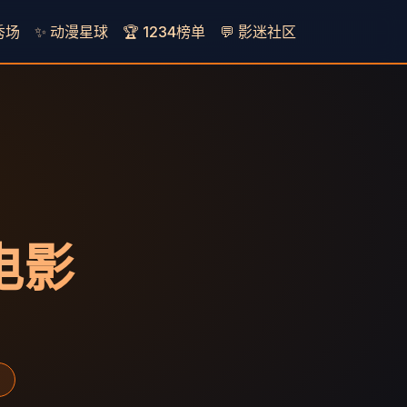
秀场
✨ 动漫星球
🏆 1234榜单
💬 影迷社区
看电影