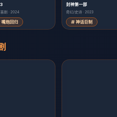
3
封神第一部
喜剧 · 2024
奇幻/史诗 · 2023
嘴炮回归
神话巨制
剧
北往
刑侦 · 39集
白敬亭